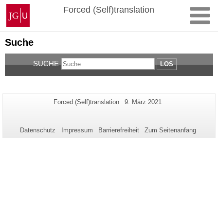
Zum
Johannes
Forced (Self)translation
Inhalt
Gutenberg-
springen
Universität
Mainz
Suche
SUCHE
LOS
Zusätzliche
Seiten-
Letzte
Forced (Self)translation
9. März 2021
Name:
Aktualisierung:
Informationen
zu
Datenschutz
Impressum
Barrierefreiheit
Zum Seitenanfang
dieser
Seite